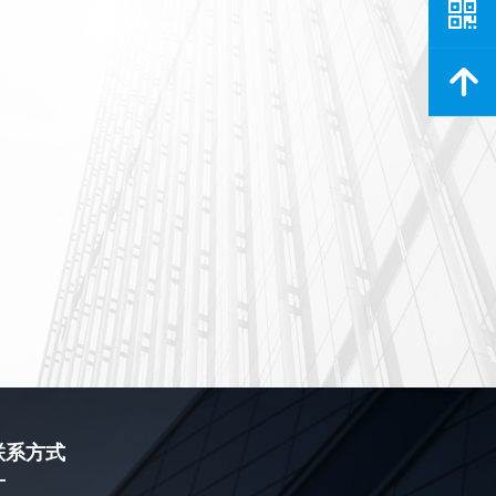
낃
녕
联系方式
—