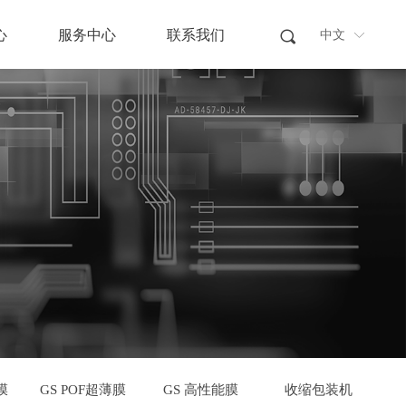
心
服务中心
联系我们
끠
中文
中文
ꀅ
ꀅ
膜
GS POF超薄膜
GS 高性能膜
收缩包装机