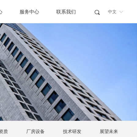
心
服务中心
联系我们
끠
中文
中文
ꀅ
ꀅ
资质
厂房设备
技术研发
展望未来