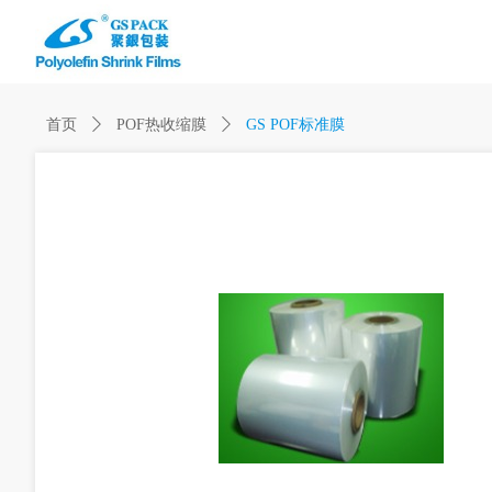
首页
ꄲ
POF热收缩膜
ꄲ
GS POF标准膜