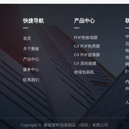
快捷导航
产品中心
—
—
POF热收缩膜
首页
总
GS POF热滑膜
关于聚银
电
GS POF超薄膜
传
产品中心
GS 高性能膜
网
服务中心
E
收缩包装机
联系我们
内
外
人
Copyright © 
聚银塑料包装制品（深圳）有限公司