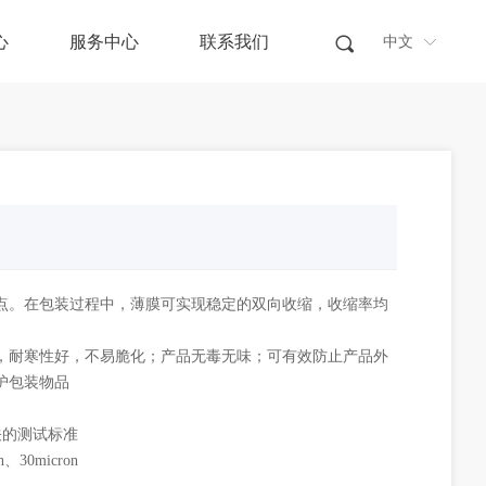
心
服务中心
联系我们
끠
中文
中文
ꀅ
ꀅ
点。在包装过程中，薄膜可实现稳定的双向收缩，收缩率均
，耐寒性好，不易脆化；产品无毒无味；可有效防止产品外
护包装物品
关的测试标准
n、30micron