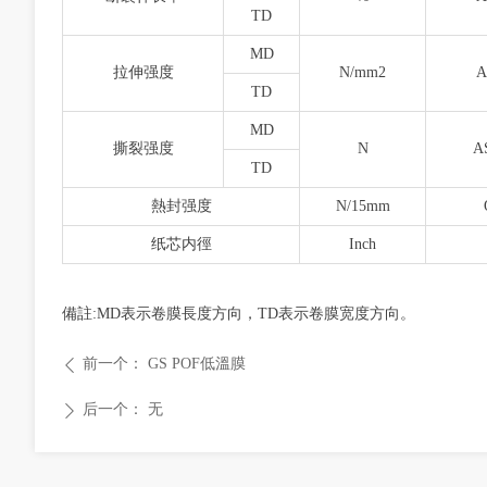
TD
MD
拉伸强度
N/mm2
A
TD
MD
撕裂强度
N
A
TD
熱封强度
N/15mm
纸芯内徑
Inch
備註:MD表示卷膜長度方向，TD表示卷膜宽度方向。
前一个：
GS POF低溫膜
ꄴ
后一个：
无
ꄲ