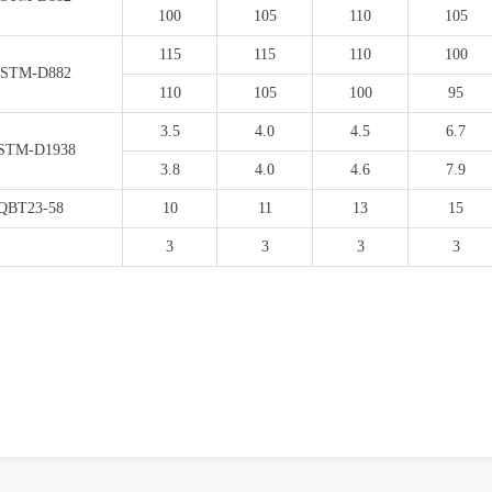
100
105
110
105
115
115
110
100
STM-D882
110
105
100
95
3.5
4.0
4.5
6.7
STM-D1938
3.8
4.0
4.6
7.9
QBT23-58
10
11
13
15
3
3
3
3