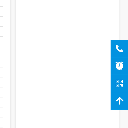
끅
뀥
낃
녕