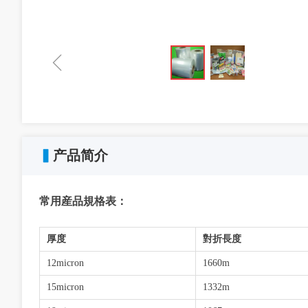
ꁆ
▍
产品简介
常用産品規格表：
厚度
對折長度
12micron
1660m
15micron
1332m