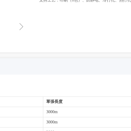
支持工艺：印刷（8色）、防静电、冷打孔、热打
ꁇ
單張長度
3000m
3000m