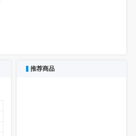
孔
▍
推荐商品