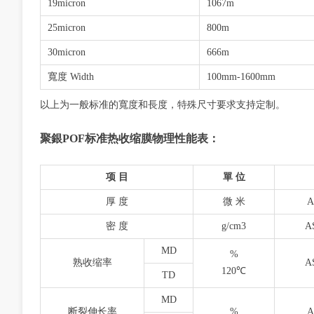
19micron
1067m
25micron
800m
30micron
666m
寬度 Width
100mm-1600mm
以上为一般标准的寬度和長度，特殊尺寸要求支持定制。
聚銀POF标准热收缩膜物理性能表：
项 目
單 位
厚 度
微 米
A
密 度
g/cm3
A
MD
%
熟收缩率
A
120℃
TD
MD
断裂伸长率
%
A