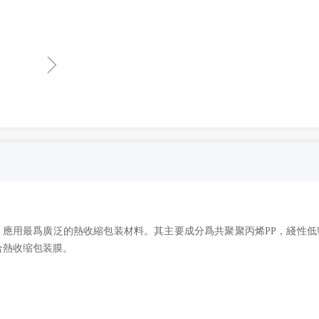
ꁇ
，應用最爲廣泛的熱收縮包装材料。其主要成分爲共聚聚丙烯PP，綫性低
合熱收缩包装膜。