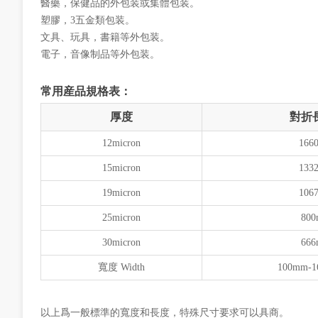
醫藥，保健品的外包装或集體包装。
塑膠，3五金類包装。
文具、玩具，書籍等外包装。
電子，音像制品等外包装。
常用産品規格表：
厚度
對折
12micron
166
15micron
133
19micron
106
25micron
800
30micron
666
寬度 Width
100mm-
以上爲一般標準的寬度和長度，特殊尺寸要求可以具商。